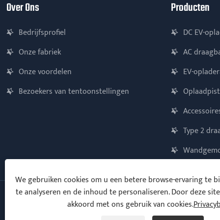
Over Ons
Producten
Bedrijfsprofiel
DC EV-opla
Onze fabriek
AC draagba
Onze voordelen
EV-oplade
Bezoekers van tentoonstellingen
Oplaadpist
Accessoire
Type 2 dra
Wandgemon
We gebruiken cookies om u een betere browse-ervaring te bie
te analyseren en de inhoud te personaliseren. Door deze site
akkoord met ons gebruik van cookies.
Privacy
Copyright © 2025 Ningbo Vanton EV Charger Co., Ltd. Alle rechten
voorbehouden.