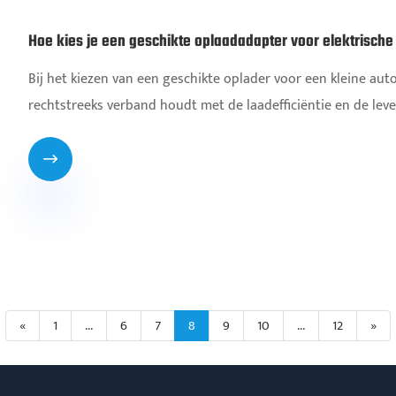
Hoe kies je een geschikte oplaadadapter voor elektrische
Bij het kiezen van een geschikte oplader voor een kleine aut
rechtstreeks verband houdt met de laadefficiëntie en de leve

«
1
...
6
7
8
9
10
...
12
»