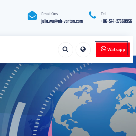
Email Ons
Tel
julia.wu@nb-vanton.com
+86-574-27660956
Watsapp