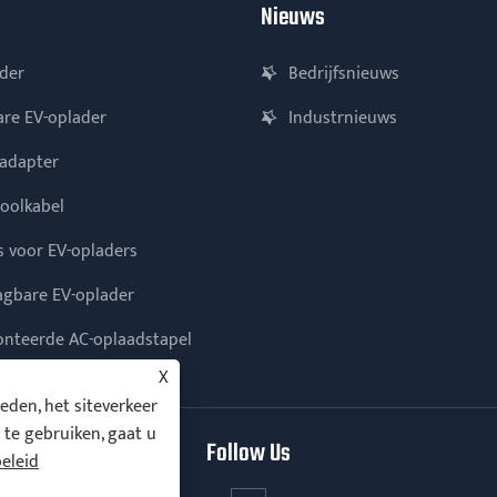
Nieuws
der
Bedrijfsnieuws
re EV-oplader
Industrnieuws
radapter
oolkabel
s voor EV-opladers
agbare EV-oplader
teerde AC-oplaadstapel
X
den, het siteverkeer
 te gebruiken, gaat u
Follow Us
beleid