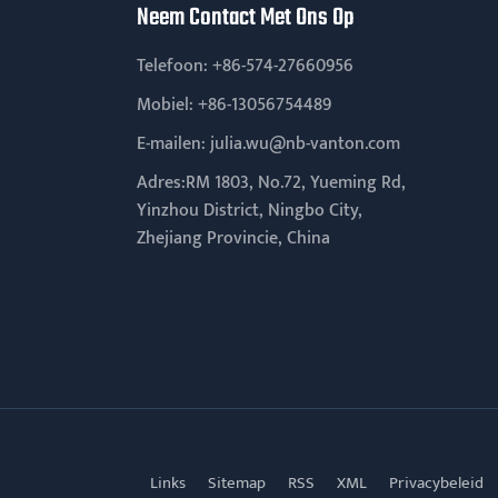
Neem Contact Met Ons Op
Telefoon:
+86-574-27660956
Mobiel:
+86-13056754489
E-mailen:
julia.wu@nb-vanton.com
Adres:RM 1803, No.72, Yueming Rd,
Yinzhou District, Ningbo City,
Zhejiang Provincie, China
Links
Sitemap
RSS
XML
Privacybeleid