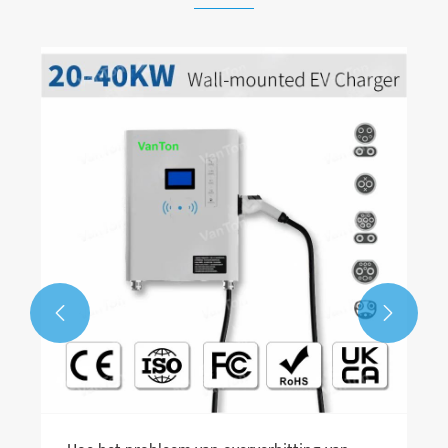
Hoe kies je tussen AC EV -oplader en DC EV -
oplader voor elektrische voertuigen?
Bekijk meer >>

