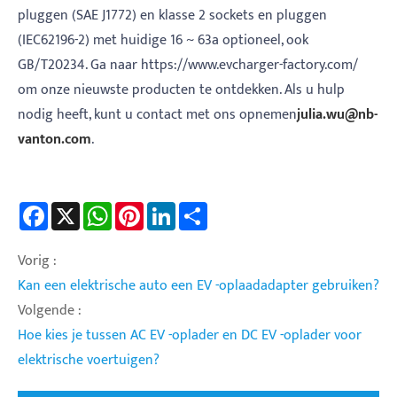
pluggen (SAE J1772) en klasse 2 sockets en pluggen
(IEC62196-2) met huidige 16 ~ 63a optioneel, ook
GB/T20234. Ga naar https://www.evcharger-factory.com/
om onze nieuwste producten te ontdekken. Als u hulp
nodig heeft, kunt u contact met ons opnemen
j
ulia.wu@n
b-
vanton.com
.
Facebook
X
WhatsApp
Pinterest
LinkedIn
Share
Vorig :
Kan een elektrische auto een EV -oplaadadapter gebruiken?
Volgende :
Hoe kies je tussen AC EV -oplader en DC EV -oplader voor
elektrische voertuigen?