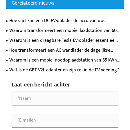
Gerelateerd nieuws
Hoe snel kan een DC EV-oplader de accu van uw
elektrische auto daadwerkelijk vullen?
Waarom transformeert een mobiel laadstation van 60
kWh de flexibiliteit van het opladen van elektrische
Waarom is een draagbare Tesla-EV-oplader essentieel
voertuigen?
voor eigenaren van moderne elektrische voertuigen?
Hoe transformeert een AC-wandlader de dagelijkse
oplaadervaring van elektrische voertuigen?
Waarom is een mobiel noodoplaadstation van 65 kWh
essentieel voor moderne EV-noodhulp?
Wat is de GBT V2L-adapter en zijn rol in de EV-voeding?
Laat een bericht achter