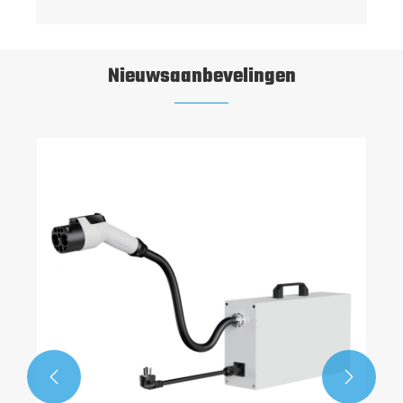
Nieuwsaanbevelingen

