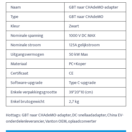
Naam
GBT naar CHAdeMO-adapter
Type
GBT naar CHAdeMO
Kleur
Zwart
Nominale spanning
1000 V DC MAX
Nominale stroom
125A gelijkstroom
Uitgangsvermogen
50 kW Max
Materiaal
PC+Koper
Certificaat
CE
Software-upgrade
Type C-upgrade
Enkele verpakkingsgrootte
39*20*10 (cm)
Enkel brutogewicht
2,7 kg
Hottags: GBT naar CHAdeMO-adapter, DC-snellaadadapter, China EV-
onderdelenleverancier, Vanton OEM, oplaadconverter