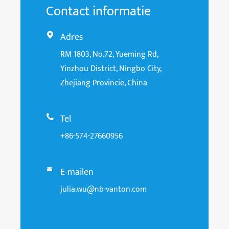
Contact informatie
Adres

RM 1803, No.72, Yueming Rd,
Yinzhou District, Ningbo City,
Zhejiang Provincie, China
Tel

+86-574-27660956
E-mailen

julia.wu@nb-vanton.com