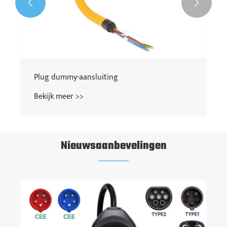


Nieuwsaanbevelingen
Hoe het probleem van oververhitting van
oplaadkabels van elektrische voertuigen op