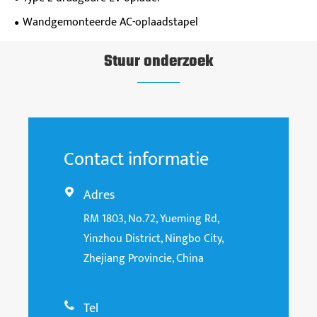
Wandgemonteerde AC-oplaadstapel
Stuur onderzoek
Contact informatie
Adres

RM 1803, No.72, Yueming Rd,
Yinzhou District, Ningbo City,
Zhejiang Provincie, China
Tel
