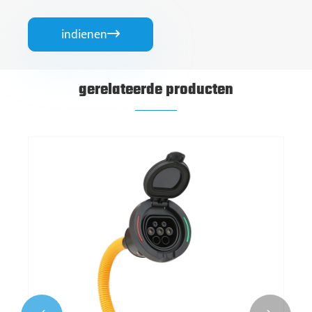
indienen

gerelateerde producten
oor EV -oplaadplug
CCS1 Houder voor EV-
Bekijk meer >>