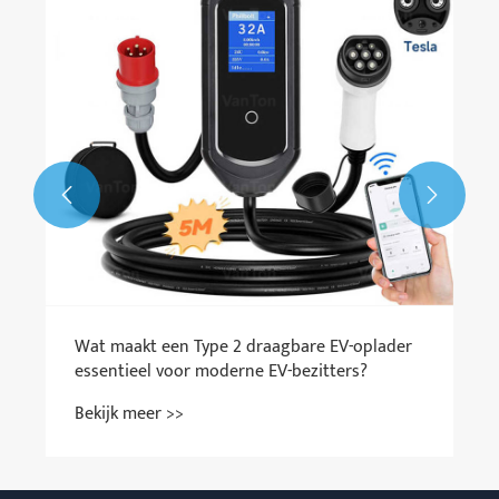
te lossen?
Bekijk meer >>


r