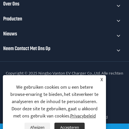
Over Ons
Producten
Nieuws
Neem Contact Met Ons Op
Copyright © 2025 Ningbo Vanton EV Charger Co., Ltd. Alle rechten
voorbehouden.
X
We gebruiken cookies om u een betere
Follow Us
browse-ervaring te bieden, het siteverkeer te
analyseren en de inhoud te personaliseren.
Door deze site te gebruiken, gaat u akkoord
met ons gebruik van cookies.
Privacybeleid
Links
Sitemap
RSS
XML
Privacybeleid
Afwijzen
Accepteren