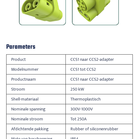
Parameters
Product
CCS1 naar CCS2-adapter
Modelnummer
CCS1 tot CCS2
Productnaam
CCS1 naar CCS2-adapter
Stroom
250 kW
Shell-materiaal
Thermoplastisch
Nominale spanning
300V-1000V
Nominale stroom
Tot 250A
Afdichtende pakking
Rubber of siliconenrubber
Mate van bescherming
IP54