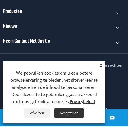
Producten
Nieuws
Neem Contact Met Ons Op
Copyright © 2025 Ningbo Vanton EV Charger Co., Ltd. Alle rechten
X
voorbehouden.
We gebruiken cookies om u een betere
browse-ervaring te bieden, het siteverkeer te
Follow Us
analyseren en de inhoud te personaliseren.
Door deze site te gebruiken, gaat u akkoord
met ons gebruik van cookies.
Privacybeleid
Links
Sitemap
RSS
XML
Privacybeleid
Afwijzen
Accepteren



