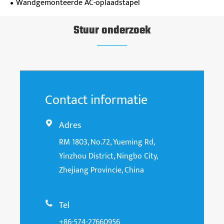
Wandgemonteerde AC-oplaadstapel
Stuur onderzoek
Contact informatie
Adres

RM 1803, No.72, Yueming Rd,
Yinzhou District, Ningbo City,
Zhejiang Provincie, China
Tel

+86-574-27660956