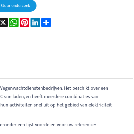
Stuur onderzoek
acebook
X
WhatsApp
Pinterest
LinkedIn
Share
Wegenwachtdienstenbedrijven. Het beschikt over een
 DC snelladen, en heeft meerdere combinaties van
n activiteiten snel uit op het gebied van elektriciteit
eronder een lijst voordelen voor uw referentie: