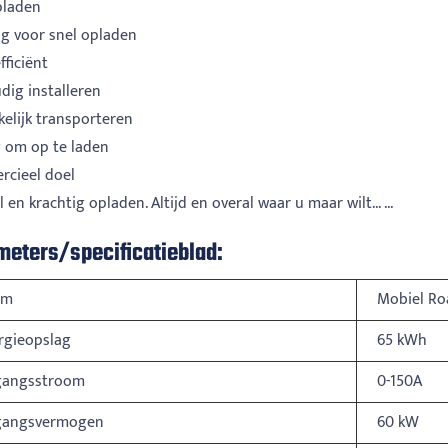
pladen
ig voor snel opladen
ficiënt
dig installeren
elijk transporteren
 om op te laden
cieel doel
l en krachtig opladen. Altijd en overal waar u maar wilt... ...
meters/specificatieblad:
am
Mobiel Ro
rgieopslag
65 kWh
gangsstroom
0-150A
gangsvermogen
60 kW