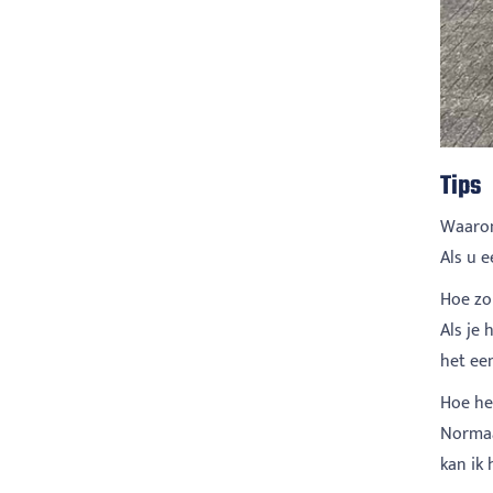
Tips
Waarom
Als u e
Hoe zo
Als je 
het ee
Hoe he
Normaa
kan ik 