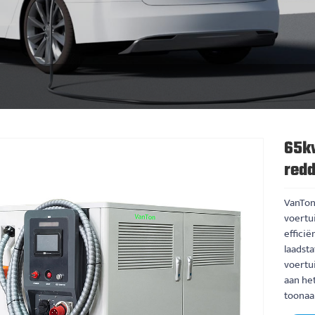
65kw
red
VanTon 
voertu
effici
laadsta
voertu
aan het
toonaa