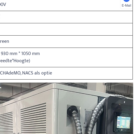
00V
E-Mail
℃
creen
 930 mm * 1050 mm
reedte*Hoogte)
, CHAdeMO, NACS als optie