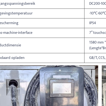
gangsspanningsbereik
DC200-10
evingstemperatuur
-10℃-60
bescherming
IP54
s-machine-interface
7” touchs
1580 mm *
ductdimensie
(Lengte*B
ndaard opladen
GB/T, CCS