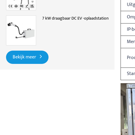
Uit
Omg
7 kW draagbaar DC EV -oplaadstation
IP-
Men
Bekijk meer
Pro
Sta