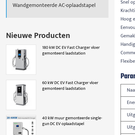
Snel o
Wandgemonteerde AC-oplaadstapel
Kracht
Hoog ef
Eenvou
Nieuwe Producten
Gemakk
Handig
180 kW DC EV Fast Charger vloer
Commer
gemonteerd laadstation
Flexibe
Para
60 kW DC EV Fast Charger vloer
gemonteerd laadstation
Na
Ene
Uit
40 kW muur gemonteerde single-
gun DC EV oplaadstapel
Uit