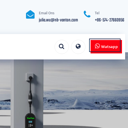
Email Ons
Tel
julia.wu@nb-vanton.com
+86-574-27660956
Watsapp